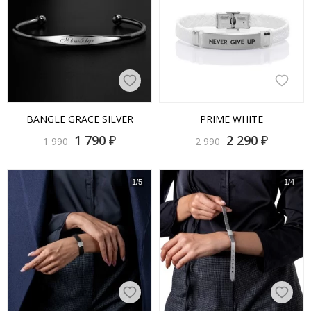
BANGLE GRACE SILVER
PRIME WHITE
1 790
₽
2 290
₽
1 990
2 990