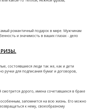
и или какой-то теплой, нежной фразы,
, самый романтичный подарок в мире. Мужчинам
бенность и значимость в ваших глазах - дело
ПРИЗЫ.
ые, состоявшиеся люди так же, как и дети
о ручки для подписания бумаг и договоров,
й смотрится дорого, имена сочетавшихся в браке
 особенным, запомнится на всю жизнь. Его можно
 возвращаться к нему, своеобразному