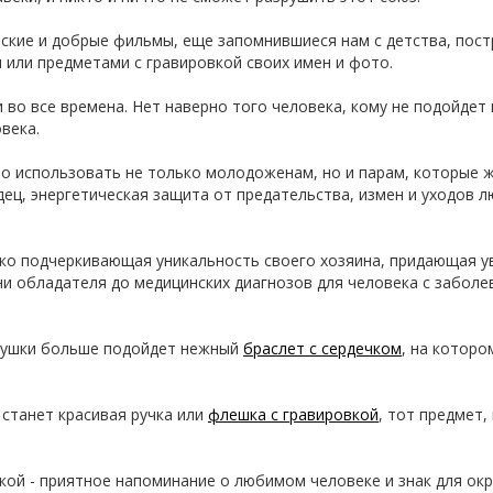
еские и добрые фильмы, еще запомнившиеся нам с детства, пост
или предметами с гравировкой своих имен и фото.
 во все времена. Нет наверно того человека, кому не подойдет
века.
но использовать не только молодоженам, но и парам, которые 
ц, энергетическая защита от предательства, измен и уходов л
нко подчеркивающая уникальность своего хозяина, придающая ув
ени обладателя до медицинских диагнозов для человека с забо
евушки больше подойдет нежный
браслет с сердечком
, на котор
станет красивая ручка или
флешка с гравировкой
, тот предмет
вкой - приятное напоминание о любимом человеке и знак для ок