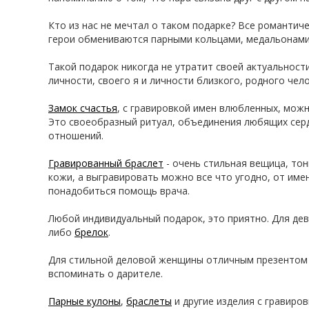
Кто из нас не мечтал о таком подарке? Все романтич
герои обмениваются парными кольцами, медальонами 
Такой подарок никогда не утратит своей актуальности
личности, своего я и личности близкого, родного чело
Замок счастья
, с гравировкой имен влюбленных, мож
Это своеобразный ритуал, объединения любящих серде
отношений.
Гравированный браслет
- очень стильная вещица, то
кожи, а выгравировать можно все что угодно, от им
понадобиться помощь врача.
Любой индивидуальный подарок, это приятно. Для д
либо
брелок
.
Для стильной деловой женщины отличным презентом 
вспоминать о дарителе.
Парные кулоны
,
браслеты
и другие изделия с гравиро