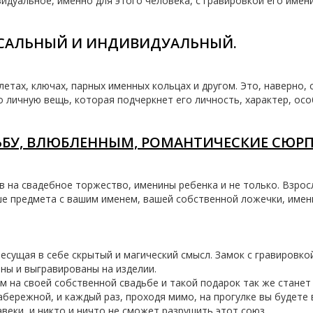
видуальное, именно для этого человека, с гравировкой его имен
ЕРСАЛЬНЫЙ И ИНДИВИДУАЛЬНЫЙ.
слетах, ключах, парных именных кольцах и другом. Это, наверно
о личную вещь, которая подчеркнет его личность, характер, осо
ЬБУ, ВЛЮБЛЕННЫМ, РОМАНТИЧЕСКИЕ СЮР
 на свадебное торжество, именины ребенка и не только. Взросл
е предмета с вашим именем, вашей собственной ложечки, именн
несущая в себе скрытый и магический смысл. Замок с гравировко
аны и выгравированы на изделии.
 на своей собственной свадьбе и такой подарок так же станет
абережной, и каждый раз, проходя мимо, на прогулке вы будете
авеки, и никто и ничто не сможет разрушить этот союз.