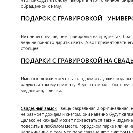
что приходит в голову - выбрать что-то личное, инди
обращенной к нему.
ПОДАРОК С ГРАВИРОВКОЙ - УНИВ
Нет ничего лучше, чем гравировка на предметах, бра
ведь не принято дарить цветы. А вот презентовать ег
стоящее.
ПОДАРКИ С ГРАВИРОВКОЙ НА СВАД
Именные ложки могут стать одним из лучших подарков
радуются такому презенту. Ведь что может быть лучш
медальона, флешки.
Свадебный замок
- вещь сакральная и оригинальная, 
не размоет дождем и снегом, они навечно будут связ
Далеко не каждый может похвастаться таким изделием
повесить в любимом месте, городском парке или на н
напоминанию о том, что пара связана друг с другом н