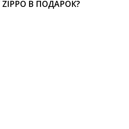
 ZIPPO В ПОДАРОК?
КОПЛЕННАЯ ПАМЯТЬ
 И СУВЕНИРЫ!
- ЭТО ПАМЯТЬ НА ДЕСЯТКИ ЛЕ
Й