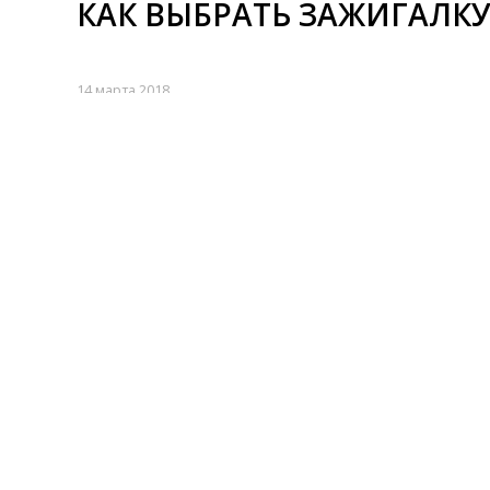
КАК ВЫБРАТЬ ЗАЖИГАЛКУ
14 марта 2018
ДЕТСКАЯ МЕТРИКА И НА
14 марта 2018
ЭКСКЛЮЗИВНЫЕ ПОДАРКИ
14 марта 2018
ПОДАРКИ С ГРАВИРОВКОЙ 
14 марта 2018
ПОДАРКИ С ГРАВИРОВКО