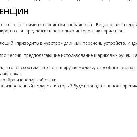
ЖЕНЩИН
 от того, кого именно предстоит порадовать. Ведь презенты д
виров готов предложить несколько интересных вариантов:
ющий «приводить в чувство» длинный перечень устройств. Инди
профессии, предполагающие использование шариковых ручек. Так
ь, что в ассортименте есть и другие модели, способные вызват
авировка.
серебра и ювелирной стали.
онализированный подарок, который будет попадать в поле зрен