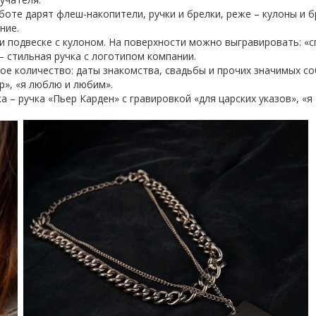
аботе дарят флеш-накопители, ручки и брелки, реже – кулоны и 
ние.
ли подвеске с кулоном. На поверхности можно выгравировать: «
– стильная ручка с логотипом компании.
ое количество: даты знакомства, свадьбы и прочих значимых со
р», «я люблю и любим».
– ручка «Пьер Карден» с гравировкой «для царских указов», «я 